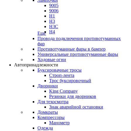
Лампочки
9005
9006
H1
H3
H3C
H4
Еще
Провода подключения противотуманных
фар
Противотуманные фары в бампер
Универсальные противотуманные фары
Ходовые огни
Автопринадлежности
Буксировачные тросы
Строп-лента
Трос буксировочный
Дворники
King Company
Резинки для дворников
Для техосмотра
Знак аварийной остановки
Домкраты
Компрессоры
Манометр
Одежда