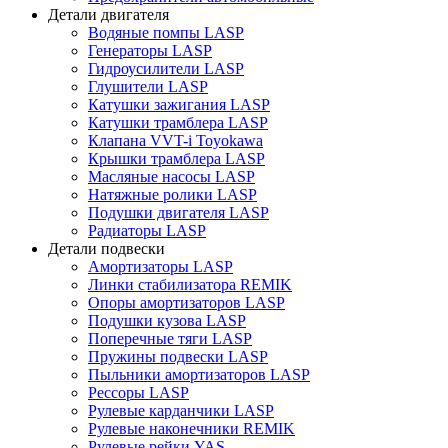
Детали двигателя
Водяные помпы LASP
Генераторы LASP
Гидроусилители LASP
Глушители LASP
Катушки зажигания LASP
Катушки трамблера LASP
Клапана VVT-i Toyokawa
Крышки трамблера LASP
Масляные насосы LASP
Натяжные ролики LASP
Подушки двигателя LASP
Радиаторы LASP
Детали подвески
Амортизаторы LASP
Линки стабилизатора REMIK
Опоры амортизаторов LASP
Подушки кузова LASP
Поперечные тяги LASP
Пружины подвески LASP
Пыльники амортизаторов LASP
Рессоры LASP
Рулевые карданчики LASP
Рулевые наконечники REMIK
Рулевые рейки YAS