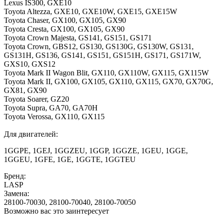
Lexus IS300, GXE10
Toyota Altezza, GXE10, GXE10W, GXE15, GXE15W
Toyota Chaser, GX100, GX105, GX90
Toyota Cresta, GX100, GX105, GX90
Toyota Crown Majesta, GS141, GS151, GS171
Toyota Crown, GBS12, GS130, GS130G, GS130W, GS131,
GS131H, GS136, GS141, GS151, GS151H, GS171, GS171W,
GXS10, GXS12
Toyota Mark II Wagon Blit, GX110, GX110W, GX115, GX115W
Toyota Mark II, GX100, GX105, GX110, GX115, GX70, GX70G,
GX81, GX90
Toyota Soarer, GZ20
Toyota Supra, GA70, GA70H
Toyota Verossa, GX110, GX115
Для двигателей:
1GGPE, 1GEJ, 1GGZEU, 1GGP, 1GGZE, 1GEU, 1GGE,
1GGEU, 1GFE, 1GE, 1GGTE, 1GGTEU
Бренд:
LASP
Замена:
28100-70030, 28100-70040, 28100-70050
Возможно вас это заинтересует