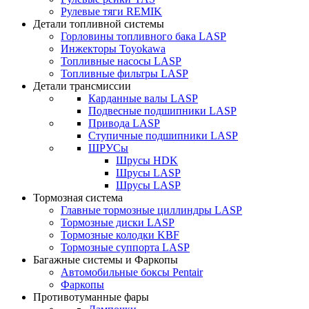
Рулевые тяги REMIK
Детали топливной системы
Горловины топливного бака LASP
Инжекторы Toyokawa
Топливные насосы LASP
Топливные фильтры LASP
Детали трансмиссии
Карданные валы LASP
Подвесные подшипники LASP
Привода LASP
Ступичные подшипники LASP
ШРУСы
Шрусы HDK
Шрусы LASP
Шрусы LASP
Тормозная система
Главные тормозные циллиндры LASP
Тормозные диски LASP
Тормозные колодки KBF
Тормозные суппорта LASP
Багажные системы и Фаркопы
Автомобильные боксы Pentair
Фаркопы
Противотуманные фары