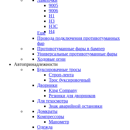
Лампочки
9005
9006
H1
H3
H3C
H4
Еще
Провода подключения противотуманных
фар
Противотуманные фары в бампер
Универсальные противотуманные фары
Ходовые огни
Автопринадлежности
Буксировачные тросы
Строп-лента
Трос буксировочный
Дворники
King Company
Резинки для дворников
Для техосмотра
Знак аварийной остановки
Домкраты
Компрессоры
Манометр
Одежда