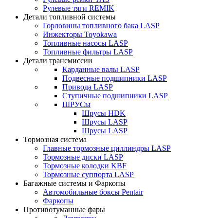
Рулевые тяги REMIK
Детали топливной системы
Горловины топливного бака LASP
Инжекторы Toyokawa
Топливные насосы LASP
Топливные фильтры LASP
Детали трансмиссии
Карданные валы LASP
Подвесные подшипники LASP
Привода LASP
Ступичные подшипники LASP
ШРУСы
Шрусы HDK
Шрусы LASP
Шрусы LASP
Тормозная система
Главные тормозные циллиндры LASP
Тормозные диски LASP
Тормозные колодки KBF
Тормозные суппорта LASP
Багажные системы и Фаркопы
Автомобильные боксы Pentair
Фаркопы
Противотуманные фары