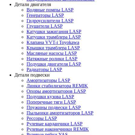
Детали двигателя
Водяные помпы LASP
Генераторы LASP
Гидроусилители LASP
Глушители LASP
Катушки зажигания LASP
Катушки трамблера LASP
Клапана VVT-i Toyokawa
Крышки трамблера LASP
Масляные насосы LASP
Натяжные ролики LASP
Подушки двигателя LASP
Радиаторы LASP
Детали подвески
Амортизаторы LASP
Линки стабилизатора REMIK
Опоры амортизаторов LASP
Подушки кузова LASP
Поперечные тяги LASP
Пружины подвески LASP
Пыльники амортизаторов LASP
Рессоры LASP
Рулевые карданчики LASP
Рулевые наконечники REMIK
Рулевые рейки YAS