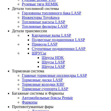
Рулевые тяги REMIK
Детали топливной системы
Горловины топливного бака LASP
Инжекторы Toyokawa
Топливные насосы LASP
Топливные фильтры LASP
Детали трансмиссии
Карданные валы LASP
Подвесные подшипники LASP
Привода LASP
Ступичные подшипники LASP
ШРУСы
Шрусы HDK
Шрусы LASP
Шрусы LASP
Тормозная система
Главные тормозные циллиндры LASP
Тормозные диски LASP
Тормозные колодки KBF
Тормозные суппорта LASP
Багажные системы и Фаркопы
Автомобильные боксы Pentair
Фаркопы
Противотуманные фары