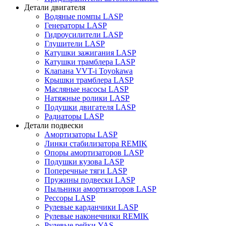
Детали двигателя
Водяные помпы LASP
Генераторы LASP
Гидроусилители LASP
Глушители LASP
Катушки зажигания LASP
Катушки трамблера LASP
Клапана VVT-i Toyokawa
Крышки трамблера LASP
Масляные насосы LASP
Натяжные ролики LASP
Подушки двигателя LASP
Радиаторы LASP
Детали подвески
Амортизаторы LASP
Линки стабилизатора REMIK
Опоры амортизаторов LASP
Подушки кузова LASP
Поперечные тяги LASP
Пружины подвески LASP
Пыльники амортизаторов LASP
Рессоры LASP
Рулевые карданчики LASP
Рулевые наконечники REMIK
Рулевые рейки YAS