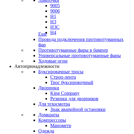
Лампочки
9005
9006
H1
H3
H3C
H4
Еще
Провода подключения противотуманных
фар
Противотуманные фары в бампер
Универсальные противотуманные фары
Ходовые огни
Автопринадлежности
Буксировачные тросы
Строп-лента
Трос буксировочный
Дворники
King Company
Резинки для дворников
Для техосмотра
Знак аварийной остановки
Домкраты
Компрессоры
Манометр
Одежда