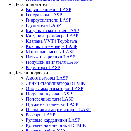
Детали двигателя
Водяные помпы LASP
Генераторы LASP
Гидроусилители LASP
Глушители LASP
Катушки зажигания LASP
Катушки трамблера LASP
Клапана VVT-i Toyokawa
Крышки трамблера LASP
Масляные насосы LASP
Натяжные ролики LASP
Подушки двигателя LASP
Радиаторы LASP
Детали подвески
Амортизаторы LASP
Линки стабилизатора REMIK
Опоры амортизаторов LASP
Подушки кузова LASP
Поперечные тяги LASP
Пружины подвески LASP
Пыльники амортизаторов LASP
Рессоры LASP
Рулевые карданчики LASP
Рулевые наконечники REMIK
Рулевые рейки YAS