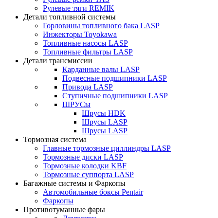
Рулевые тяги REMIK
Детали топливной системы
Горловины топливного бака LASP
Инжекторы Toyokawa
Топливные насосы LASP
Топливные фильтры LASP
Детали трансмиссии
Карданные валы LASP
Подвесные подшипники LASP
Привода LASP
Ступичные подшипники LASP
ШРУСы
Шрусы HDK
Шрусы LASP
Шрусы LASP
Тормозная система
Главные тормозные циллиндры LASP
Тормозные диски LASP
Тормозные колодки KBF
Тормозные суппорта LASP
Багажные системы и Фаркопы
Автомобильные боксы Pentair
Фаркопы
Противотуманные фары