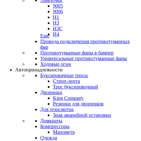
Лампочки
9005
9006
H1
H3
H3C
H4
Еще
Провода подключения противотуманных
фар
Противотуманные фары в бампер
Универсальные противотуманные фары
Ходовые огни
Автопринадлежности
Буксировачные тросы
Строп-лента
Трос буксировочный
Дворники
King Company
Резинки для дворников
Для техосмотра
Знак аварийной остановки
Домкраты
Компрессоры
Манометр
Одежда