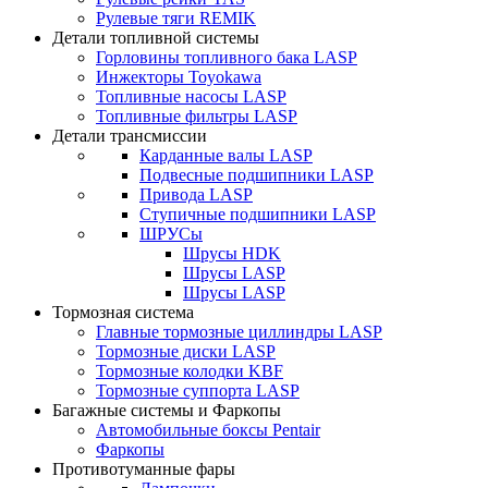
Рулевые тяги REMIK
Детали топливной системы
Горловины топливного бака LASP
Инжекторы Toyokawa
Топливные насосы LASP
Топливные фильтры LASP
Детали трансмиссии
Карданные валы LASP
Подвесные подшипники LASP
Привода LASP
Ступичные подшипники LASP
ШРУСы
Шрусы HDK
Шрусы LASP
Шрусы LASP
Тормозная система
Главные тормозные циллиндры LASP
Тормозные диски LASP
Тормозные колодки KBF
Тормозные суппорта LASP
Багажные системы и Фаркопы
Автомобильные боксы Pentair
Фаркопы
Противотуманные фары