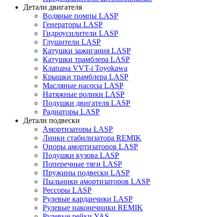
Детали двигателя
Водяные помпы LASP
Генераторы LASP
Гидроусилители LASP
Глушители LASP
Катушки зажигания LASP
Катушки трамблера LASP
Клапана VVT-i Toyokawa
Крышки трамблера LASP
Масляные насосы LASP
Натяжные ролики LASP
Подушки двигателя LASP
Радиаторы LASP
Детали подвески
Амортизаторы LASP
Линки стабилизатора REMIK
Опоры амортизаторов LASP
Подушки кузова LASP
Поперечные тяги LASP
Пружины подвески LASP
Пыльники амортизаторов LASP
Рессоры LASP
Рулевые карданчики LASP
Рулевые наконечники REMIK
Рулевые рейки YAS