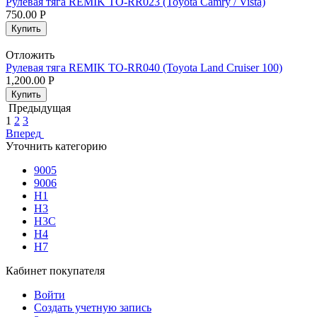
Рулевая тяга REMIK TO-RR023 (Toyota Camry / Vista)
750.00
Р
Купить
Отложить
Рулевая тяга REMIK TO-RR040 (Toyota Land Cruiser 100)
1,200.00
Р
Купить
Предыдущая
1
2
3
Вперед
Уточнить категорию
9005
9006
H1
H3
H3C
H4
H7
Кабинет покупателя
Войти
Создать учетную запись