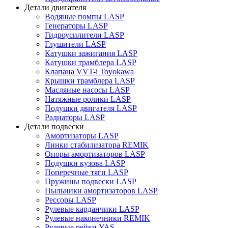
Детали двигателя
Водяные помпы LASP
Генераторы LASP
Гидроусилители LASP
Глушители LASP
Катушки зажигания LASP
Катушки трамблера LASP
Клапана VVT-i Toyokawa
Крышки трамблера LASP
Масляные насосы LASP
Натяжные ролики LASP
Подушки двигателя LASP
Радиаторы LASP
Детали подвески
Амортизаторы LASP
Линки стабилизатора REMIK
Опоры амортизаторов LASP
Подушки кузова LASP
Поперечные тяги LASP
Пружины подвески LASP
Пыльники амортизаторов LASP
Рессоры LASP
Рулевые карданчики LASP
Рулевые наконечники REMIK
Рулевые рейки YAS