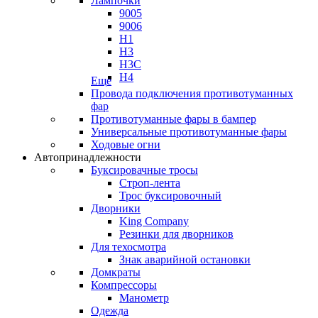
Лампочки
9005
9006
H1
H3
H3C
H4
Еще
Провода подключения противотуманных
фар
Противотуманные фары в бампер
Универсальные противотуманные фары
Ходовые огни
Автопринадлежности
Буксировачные тросы
Строп-лента
Трос буксировочный
Дворники
King Company
Резинки для дворников
Для техосмотра
Знак аварийной остановки
Домкраты
Компрессоры
Манометр
Одежда