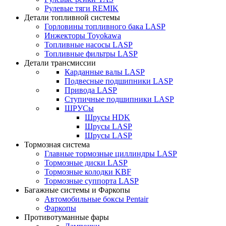
Рулевые тяги REMIK
Детали топливной системы
Горловины топливного бака LASP
Инжекторы Toyokawa
Топливные насосы LASP
Топливные фильтры LASP
Детали трансмиссии
Карданные валы LASP
Подвесные подшипники LASP
Привода LASP
Ступичные подшипники LASP
ШРУСы
Шрусы HDK
Шрусы LASP
Шрусы LASP
Тормозная система
Главные тормозные циллиндры LASP
Тормозные диски LASP
Тормозные колодки KBF
Тормозные суппорта LASP
Багажные системы и Фаркопы
Автомобильные боксы Pentair
Фаркопы
Противотуманные фары