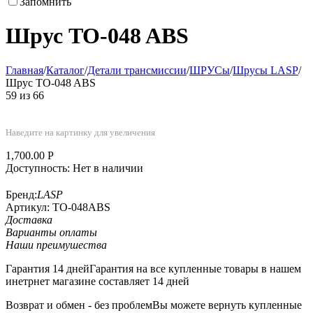
Запомнить
Шрус TO-048 ABS
Главная
/
Каталог
/
Детали трансмиссии
/
ШРУСы
/
Шрусы LASP
/
Шрус TO-048 ABS
59
из
66
Наведите на картинку для увеличения
1,700.00
Р
Доступность:
Нет в наличии
Бренд:
LASP
Артикул:
TO-048ABS
Доставка
Варианты оплаты
Наши преимушества
Гарантия 14 дней
Гарантия на все купленные товары в нашем
инетрнет магазине составляет 14 дней
Возврат и обмен - без проблем
Вы можете вернуть купленные