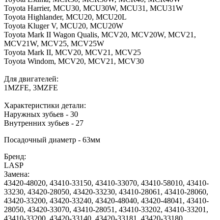
Toyota Harrier, MCU30, MCU30W, MCU31, MCU31W
Toyota Highlander, MCU20, MCU20L
Toyota Kluger V, MCU20, MCU20W
Toyota Mark II Wagon Qualis, MCV20, MCV20W, MCV21,
MCV21W, MCV25, MCV25W
Toyota Mark II, MCV20, MCV21, MCV25
Toyota Windom, MCV20, MCV21, MCV30
Для двигателей:
1MZFE, 3MZFE
Характеристики детали:
Наружных зубьев - 30
Внутренних зубьев - 27
Посадочный диаметр - 63мм
Бренд:
LASP
Замена:
43420-48020, 43410-33150, 43410-33070, 43410-58010, 43410-
33230, 43420-28050, 43420-33230, 43410-28061, 43410-28060,
43420-33200, 43420-33240, 43420-48040, 43420-48041, 43410-
28050, 43420-33070, 43410-28051, 43410-33202, 43410-33201,
43410-33200, 43420-33140, 43420-33181, 43420-33180