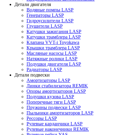
Детали двигателя
Водяные помпы LASP
Генераторы LASP
Гидроусилители LASP
Глушители LASP
Катушки зажигания LASP
Катушки трамблера LASP
Клапана VVT-i Toyokawa
Крышки трамблера LASP
Масляные насосы LASP
Натяжные ролики LASP
Подушки двигателя LASP
Радиаторы LASP
Детали подвески
Амортизаторы LASP
Линки стабилизатора REMIK
Опоры амортизаторов LASP
Подушки кузова LASP
Поперечные тяги LASP
Пружины подвески LASP
Пыльники амортизаторов LASP
Рессоры LASP
Рулевые карданчики LASP
Рулевые наконечники REMIK
Рулевые рейки YAS