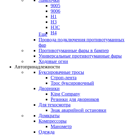
Лампочки
9005
9006
H1
H3
H3C
H4
Еще
Провода подключения противотуманных
фар
Противотуманные фары в бампер
Универсальные противотуманные фары
Ходовые огни
Автопринадлежности
Буксировачные тросы
Строп-лента
Трос буксировочный
Дворники
King Company
Резинки для дворников
Для техосмотра
Знак аварийной остановки
Домкраты
Компрессоры
Манометр
Одежда