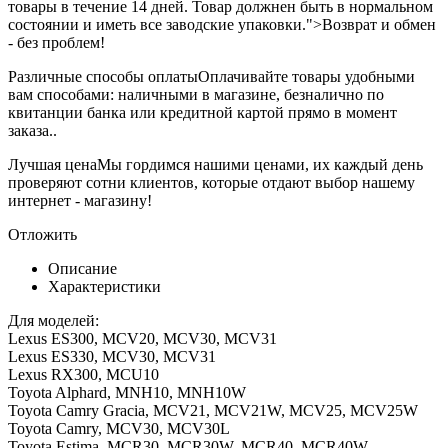
товары в течение 14 дней. Товар должнен быть в нормальном
состоянии и иметь все заводские упаковки.">Возврат и обмен
- без проблем!
Различные способы оплаты
Оплачивайте товары удобными
вам способами: наличными в магазине, безналично по
квитанции банка или кредитной картой прямо в момент
заказа..
Лучшая цена
Мы гордимся нашими ценами, их каждый день
проверяют сотни клиентов, которые отдают выбор нашему
интернет - магазину!
Отложить
Описание
Характеристики
Для моделей:
Lexus ES300, MCV20, MCV30, MCV31
Lexus ES330, MCV30, MCV31
Lexus RX300, MCU10
Toyota Alphard, MNH10, MNH10W
Toyota Camry Gracia, MCV21, MCV21W, MCV25, MCV25W
Toyota Camry, MCV30, MCV30L
Toyota Estima, MCR30, MCR30W, MCR40, MCR40W