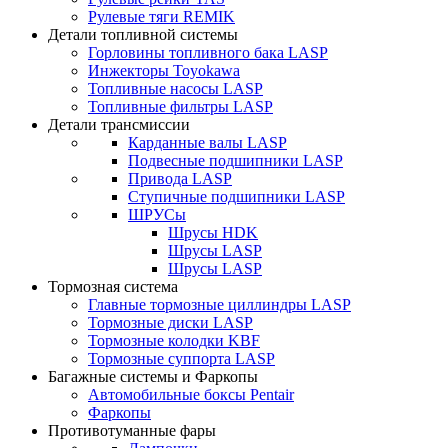
Рулевые тяги REMIK
Детали топливной системы
Горловины топливного бака LASP
Инжекторы Toyokawa
Топливные насосы LASP
Топливные фильтры LASP
Детали трансмиссии
Карданные валы LASP
Подвесные подшипники LASP
Привода LASP
Ступичные подшипники LASP
ШРУСы
Шрусы HDK
Шрусы LASP
Шрусы LASP
Тормозная система
Главные тормозные циллиндры LASP
Тормозные диски LASP
Тормозные колодки KBF
Тормозные суппорта LASP
Багажные системы и Фаркопы
Автомобильные боксы Pentair
Фаркопы
Противотуманные фары