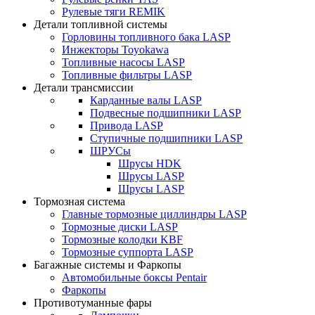
Рулевые тяги REMIK
Детали топливной системы
Горловины топливного бака LASP
Инжекторы Toyokawa
Топливные насосы LASP
Топливные фильтры LASP
Детали трансмиссии
Карданные валы LASP
Подвесные подшипники LASP
Привода LASP
Ступичные подшипники LASP
ШРУСы
Шрусы HDK
Шрусы LASP
Шрусы LASP
Тормозная система
Главные тормозные циллиндры LASP
Тормозные диски LASP
Тормозные колодки KBF
Тормозные суппорта LASP
Багажные системы и Фаркопы
Автомобильные боксы Pentair
Фаркопы
Противотуманные фары