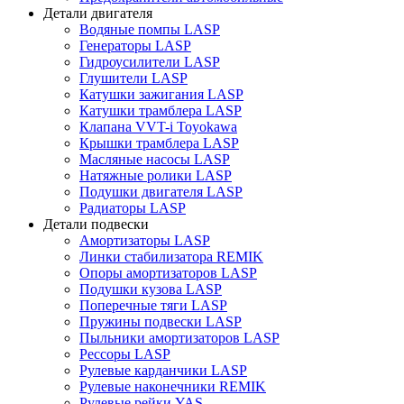
Детали двигателя
Водяные помпы LASP
Генераторы LASP
Гидроусилители LASP
Глушители LASP
Катушки зажигания LASP
Катушки трамблера LASP
Клапана VVT-i Toyokawa
Крышки трамблера LASP
Масляные насосы LASP
Натяжные ролики LASP
Подушки двигателя LASP
Радиаторы LASP
Детали подвески
Амортизаторы LASP
Линки стабилизатора REMIK
Опоры амортизаторов LASP
Подушки кузова LASP
Поперечные тяги LASP
Пружины подвески LASP
Пыльники амортизаторов LASP
Рессоры LASP
Рулевые карданчики LASP
Рулевые наконечники REMIK
Рулевые рейки YAS