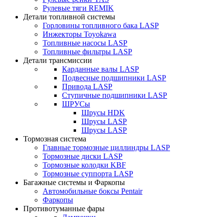
Рулевые тяги REMIK
Детали топливной системы
Горловины топливного бака LASP
Инжекторы Toyokawa
Топливные насосы LASP
Топливные фильтры LASP
Детали трансмиссии
Карданные валы LASP
Подвесные подшипники LASP
Привода LASP
Ступичные подшипники LASP
ШРУСы
Шрусы HDK
Шрусы LASP
Шрусы LASP
Тормозная система
Главные тормозные циллиндры LASP
Тормозные диски LASP
Тормозные колодки KBF
Тормозные суппорта LASP
Багажные системы и Фаркопы
Автомобильные боксы Pentair
Фаркопы
Противотуманные фары