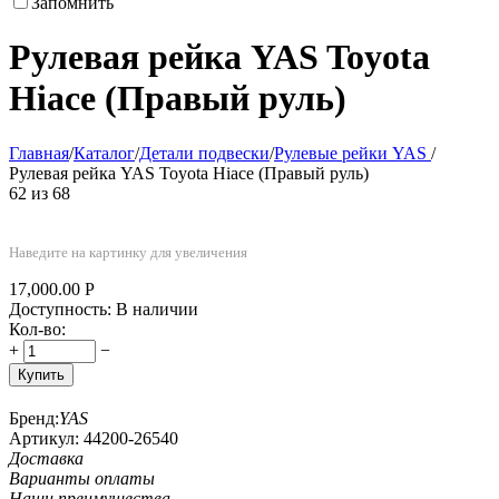
Запомнить
Рулевая рейка YAS Toyota
Hiace (Правый руль)
Главная
/
Каталог
/
Детали подвески
/
Рулевые рейки YAS
/
Рулевая рейка YAS Toyota Hiace (Правый руль)
62
из
68
Наведите на картинку для увеличения
17,000.00
Р
Доступность:
В наличии
Кол-во:
+
−
Купить
Бренд:
YAS
Артикул:
44200-26540
Доставка
Варианты оплаты
Наши преимушества