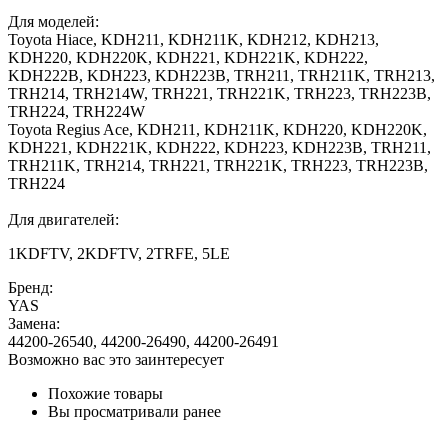
Для моделей:
Toyota Hiace, KDH211, KDH211K, KDH212, KDH213,
KDH220, KDH220K, KDH221, KDH221K, KDH222,
KDH222B, KDH223, KDH223B, TRH211, TRH211K, TRH213,
TRH214, TRH214W, TRH221, TRH221K, TRH223, TRH223B,
TRH224, TRH224W
Toyota Regius Ace, KDH211, KDH211K, KDH220, KDH220K,
KDH221, KDH221K, KDH222, KDH223, KDH223B, TRH211,
TRH211K, TRH214, TRH221, TRH221K, TRH223, TRH223B,
TRH224
Для двигателей:
1KDFTV, 2KDFTV, 2TRFE, 5LE
Бренд:
YAS
Замена:
44200-26540, 44200-26490, 44200-26491
Возможно вас это заинтересует
Похожие товары
Вы просматривали ранее