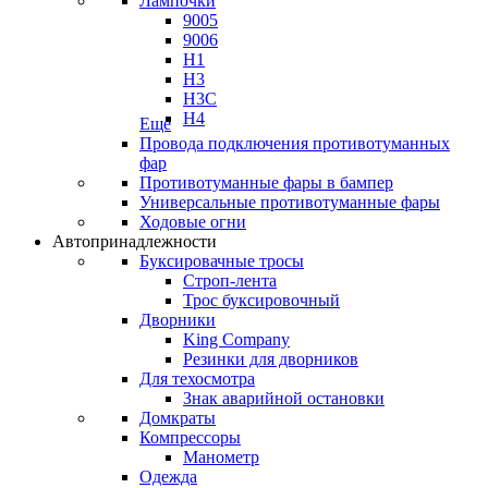
Лампочки
9005
9006
H1
H3
H3C
H4
Еще
Провода подключения противотуманных
фар
Противотуманные фары в бампер
Универсальные противотуманные фары
Ходовые огни
Автопринадлежности
Буксировачные тросы
Строп-лента
Трос буксировочный
Дворники
King Company
Резинки для дворников
Для техосмотра
Знак аварийной остановки
Домкраты
Компрессоры
Манометр
Одежда