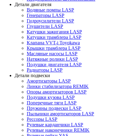
Детали двигателя
Водяные помпы LASP
Генераторы LASP
Гидроусилители LASP
Глушители LASP
Катушки зажигания LASP
Катушки трамблера LASP
Клапана VVT-i Toyokawa
Крышки трамблера LASP
Масляные насосы LASP
Натяжные ролики LASP
Подушки двигателя LASP
Радиаторы LASP
Детали подвески
Амортизаторы LASP
Линки стабилизатора REMIK
Опоры амортизаторов LASP
Подушки кузова LASP
Поперечные тяги LASP
Пружины подвески LASP
Пыльники амортизаторов LASP
Рессоры LASP
Рулевые карданчики LASP
Рулевые наконечники REMIK
Рулевые рейки YAS