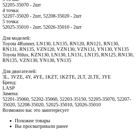
52205-35070 - 2шт
4 точка:
52207-35020 - 2шт, 52208-35020 - 2шт
5 точка:
52025-35010 - 2шт, 52026-35010 - 2шт
Для моделей:
Toyota 4Runner, LN130, LN135, RN120, RN121, RN130,
RN131, RN135, VZN120, VZN130, VZN131, YN130, YN135
Toyota Hilux, KZN130, LN130, LN131, LN135, RN125, RN130,
RN135, VZN130, YN130, YN135
Для двигателей:
3L, 3VZE, 4Y, 4YE, 1KZT, 1KZTE, 2LT, 2LTE, 3YE
Бренд:
LASP
Замена:
52201-35060, 52202-35060, 52203-35150, 52205-35070, 52207-
35020, 52208-35020, 52025-35010, 52026-35010
Возможно вас это заинтересует
Похожие товары
Вы просматривали ранее