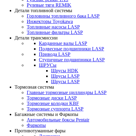
Рулевые тяги REMIK
Детали топливной системы
Горловины топливного бака LASP
Инжекторы Toyokawa
Топливные насосы LASP
Топливные фильтры LASP
Детали трансмиссии
Карданные валы LASP
Подвесные подшипники LASP
Привода LASP
Ступичные подшипники LASP
ШРУСы
Шрусы HDK
Шрусы LASP
Шрусы LASP
Тормозная система
Главные тормозные циллиндры LASP
Тормозные диски LASP
Тормозные колодки KBF
Тормозные суппорта LASP
Багажные системы и Фаркопы
Автомобильные боксы Pentair
Фаркопы
Противотуманные фары