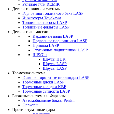
Рулевые тяги REMIK
Детали топливной системы
Горловины топливного бака LASP
Инжекторы Toyokawa
Топливные насосы LASP
Топливные фильтры LASP
Детали трансмиссии
Карданные валы LASP
Подвесные подшипники LASP
Привода LASP
Ступичные подшипники LASP
ШРУСы
Шрусы HDK
Шрусы LASP
Шрусы LASP
Тормозная система
Главные тормозные циллиндры LASP
Тормозные диски LASP
Тормозные колодки KBF
Тормозные суппорта LASP
Багажные системы и Фаркопы
Автомобильные боксы Pentair
Фаркопы
Противотуманные фары