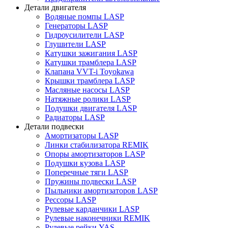
Детали двигателя
Водяные помпы LASP
Генераторы LASP
Гидроусилители LASP
Глушители LASP
Катушки зажигания LASP
Катушки трамблера LASP
Клапана VVT-i Toyokawa
Крышки трамблера LASP
Масляные насосы LASP
Натяжные ролики LASP
Подушки двигателя LASP
Радиаторы LASP
Детали подвески
Амортизаторы LASP
Линки стабилизатора REMIK
Опоры амортизаторов LASP
Подушки кузова LASP
Поперечные тяги LASP
Пружины подвески LASP
Пыльники амортизаторов LASP
Рессоры LASP
Рулевые карданчики LASP
Рулевые наконечники REMIK
Рулевые рейки YAS