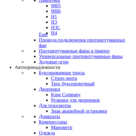
Лампочки
9005
9006
H1
H3
H3C
H4
Еще
Провода подключения противотуманных
фар
Противотуманные фары в бампер
Универсальные противотуманные фары
Ходовые огни
Автопринадлежности
Буксировачные тросы
Строп-лента
Трос буксировочный
Дворники
King Company
Резинки для дворников
Для техосмотра
Знак аварийной остановки
Домкраты
Компрессоры
Манометр
Одежда