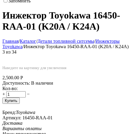
Запомнить
Инжектор Toyokawa 16450-
RAA-01 (K20A / K24A)
Главная
/
Каталог
/
Детали топливной ситсемы
/
Инжекторы
Toyokawa
/
Инжектор Toyokawa 16450-RAA-01 (K20A / K24A)
3
из
34
Наведите на картинку для увеличения
2,500.00
Р
Доступность:
В наличии
Кол-во:
+
−
Купить
Бренд:
Toyokawa
Артикул:
16450-RAA-01
Доставка
Варианты оплаты
Наши преимушества