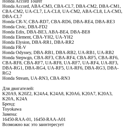
Honda Accord Tourer
Honda Accord, ABA-CM3, CBA-CL7, DBA-CM2, DBA-CM1,
CBA-CM2, UA-CL7, LA-CL8, UA-CM2, ABA-CL8, LA-CM3,
DBA-CL7
Honda CR-V, CBA-RD7, CBA-RD6, DBA-RE4, DBA-RE3
Honda Civic, DBA-FD2
Honda Edix, DBA-BE3, ABA-BE4, DBA-BE8
Honda Element, CBA-YH2, UA-YH2
Honda Elysion, DBA-RR1, DBA-RR2
Honda FR-V
Honda Odyssey, DBA-RB1, DBA-RB2, UA-RB1, UA-RB2
Honda Stepwgn, CBA-RF3, CBA-RF4, CBA-RF5, CBA-RF6,
CBA-RF8, CBA-RF7, UA-RF8, UA-RF7, UA-RF4, UA-RF3,
DBA-RG1, DBA-RG4, UA-RF5, UA-RF6, DBA-RG3, DBA-
RG2
Honda Stream, UA-RN3, CBA-RN3
Для двигателей:
K20A9, K20Z2, K24A4, K24A8, K20A6, K20A7, K20A3,
K20A, K24A
Бренд:
Toyokawa
Замена:
16450-RAA-01, 16450-RAA-A01
Возможно вас это заинтересует