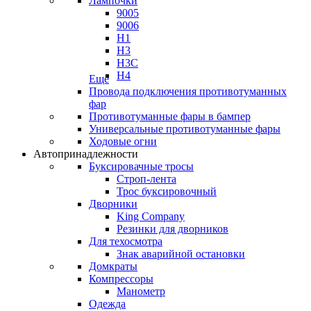
Лампочки
9005
9006
H1
H3
H3C
H4
Еще
Провода подключения противотуманных
фар
Противотуманные фары в бампер
Универсальные противотуманные фары
Ходовые огни
Автопринадлежности
Буксировачные тросы
Строп-лента
Трос буксировочный
Дворники
King Company
Резинки для дворников
Для техосмотра
Знак аварийной остановки
Домкраты
Компрессоры
Манометр
Одежда