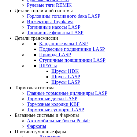
Рулевые тяги REMIK
Детали топливной системы
Горловины топливного бака LASP
Инжекторы Toyokawa
Топливные насосы LASP
Топливные фильтры LASP
Детали трансмиссии
Карданные валы LASP
Подвесные подшипники LASP
Привода LASP
Ступичные подшипники LASP
ШРУСы
Шрусы HDK
Шрусы LASP
Шрусы LASP
Тормозная система
Главные тормозные циллиндры LASP
Тормозные диски LASP
Тормозные колодки KBF
Тормозные суппорта LASP
Багажные системы и Фаркопы
Автомобильные боксы Pentair
Фаркопы
Противотуманные фары