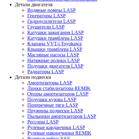
Детали двигателя
Водяные помпы LASP
Генераторы LASP
Гидроусилители LASP
Глушители LASP
Катушки зажигания LASP
Катушки трамблера LASP
Клапана VVT-i Toyokawa
Крышки трамблера LASP
Масляные насосы LASP
Натяжные ролики LASP
Подушки двигателя LASP
Радиаторы LASP
Детали подвески
Амортизаторы LASP
Линки стабилизатора REMIK
Опоры амортизаторов LASP
Подушки кузова LASP
Поперечные тяги LASP
Пружины подвески LASP
Пыльники амортизаторов LASP
Рессоры LASP
Рулевые карданчики LASP
Рулевые наконечники REMIK
Рулевые рейки YAS