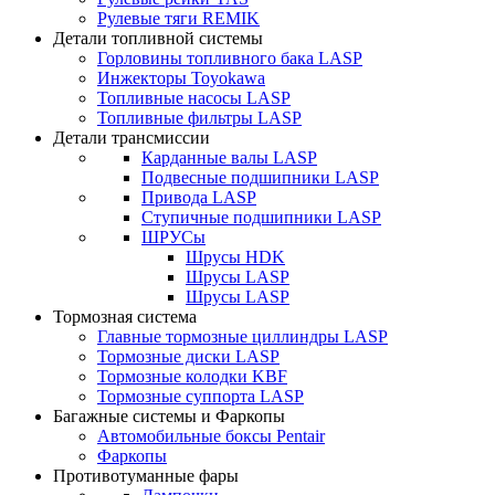
Рулевые тяги REMIK
Детали топливной системы
Горловины топливного бака LASP
Инжекторы Toyokawa
Топливные насосы LASP
Топливные фильтры LASP
Детали трансмиссии
Карданные валы LASP
Подвесные подшипники LASP
Привода LASP
Ступичные подшипники LASP
ШРУСы
Шрусы HDK
Шрусы LASP
Шрусы LASP
Тормозная система
Главные тормозные циллиндры LASP
Тормозные диски LASP
Тормозные колодки KBF
Тормозные суппорта LASP
Багажные системы и Фаркопы
Автомобильные боксы Pentair
Фаркопы
Противотуманные фары