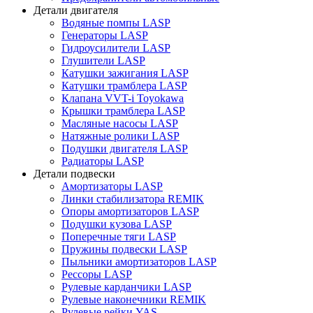
Детали двигателя
Водяные помпы LASP
Генераторы LASP
Гидроусилители LASP
Глушители LASP
Катушки зажигания LASP
Катушки трамблера LASP
Клапана VVT-i Toyokawa
Крышки трамблера LASP
Масляные насосы LASP
Натяжные ролики LASP
Подушки двигателя LASP
Радиаторы LASP
Детали подвески
Амортизаторы LASP
Линки стабилизатора REMIK
Опоры амортизаторов LASP
Подушки кузова LASP
Поперечные тяги LASP
Пружины подвески LASP
Пыльники амортизаторов LASP
Рессоры LASP
Рулевые карданчики LASP
Рулевые наконечники REMIK
Рулевые рейки YAS